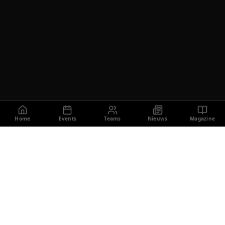
Home
Events
Teams
Nieuws
Magazine
JUDO LIGA
EREDIVISIE
De hoogste judocompetitie van Nederland. Topteams,